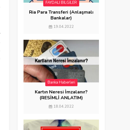
FAYDALI BİLGİLER
a
Ria Para Transferi (Anlaşmalı
k
Bankalar)
19.04.2022
r
m
a
i
Banka Haberleri
FAYDALI BİLGİLER
Kartın Neresi İmzalanır?
(RESİMLİ ANLATIM)
18.04.2022