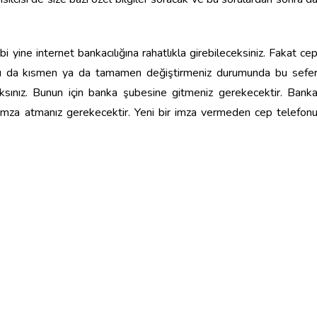
i yine internet bankacılığına rahatlıkla girebileceksiniz. Fakat ce
anızı da kısmen ya da tamamen değiştirmeniz durumunda bu sefe
caksınız. Bunun için banka şubesine gitmeniz gerekecektir. Bank
 imza atmanız gerekecektir. Yeni bir imza vermeden cep telefon