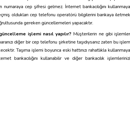
lan numaraya cep şifresi gelmez. İnternet bankacılığını kullanmay
miş oldukları cep telefonu operatörü bilgilerini bankaya iletme
ğrultusunda gereken güncellemeleri yapacaktır.
üncelleme işlemi nasıl yapılır?
Müşterilerin ne gibi işlemle
nızı diğer bir cep telefonu şirketine taşıdıysanız zaten bu işle
cektir. Taşıma işlemi boyunca eski hattınızı rahatlıkla kullanmay
rnet bankacılığını kullanabilir ve diğer bankacılık işlemleriniz