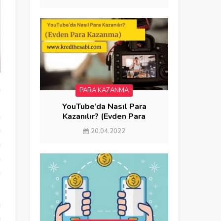
a
PARA KAZANMA
k
YouTube’da Nasıl Para
Kazanılır? (Evden Para
ı
Kazanma)
ı
20.04.2022
u
n
n
ı
u