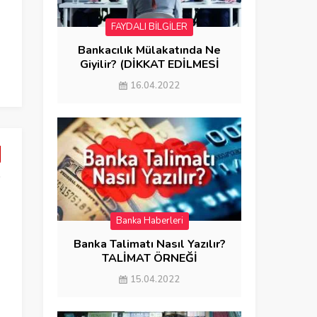
FAYDALI BİLGİLER
Bankacılık Mülakatında Ne
Giyilir? (DİKKAT EDİLMESİ
GEREKENLER)
16.04.2022
Banka Haberleri
Banka Talimatı Nasıl Yazılır?
TALİMAT ÖRNEĞİ
15.04.2022
Banko Görevlisi Maaşları Ne
Emekli Maaşı Ban