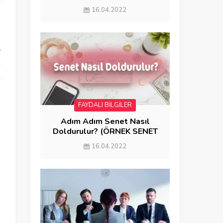
GÖNDERME)
16.04.2022
p
r
a
u
FAYDALI BİLGİLER
Adım Adım Senet Nasıl
Doldurulur? (ÖRNEK SENET
DOLDURMA)
16.04.2022