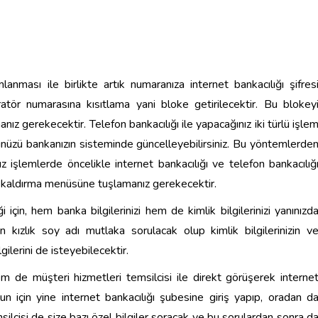
lanması ile birlikte artık numaranıza internet bankacılığı şifres
tör numarasına kısıtlama yani bloke getirilecektir. Bu blokey
nız gerekecektir. Telefon bankacılığı ile yapacağınız iki türlü işle
örünüzü bankanızın sisteminde güncelleyebilirsiniz. Bu yöntemlerde
uz işlemlerde öncelikle internet bankacılığı ve telefon bankacılığ
 kaldırma menüsüne tuşlamanız gerekecektir.
 için, hem banka bilgilerinizi hem de kimlik bilgilerinizi yanınızd
n kızlık soy adı mutlaka sorulacak olup kimlik bilgilerinizin v
ilerini de isteyebilecektir.
m de müşteri hizmetleri temsilcisi ile direkt görüşerek interne
unun için yine internet bankacılığı şubesine giriş yapıp, oradan d
silcisi de size bazı özel bilgiler soracak ve bu sorulardan sonra d