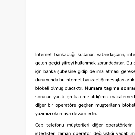
İnternet bankacılığı kullanan vatandaşların, int
gelen geçici şifreyi kullanmak zorundadırlar. B
için banka şubesine gidip de ima atması gereken
durumunda bu internet bankacılığı mesajları artık 
blokeli olmuş olacaktır.
Numara taşıma sonrası
sorunun yanıtı için kaleme aldığımız makalemizd
diğer bir operatöre geçiren müşterilerin blokeli 
yazımızı okumaya devam edin.
Cep telefonu müşterileri diğer operatörler
istedikleri zaman operatör değişikliği yapabil