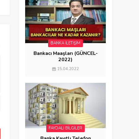
Kadar? (SERVİS ASİSTANI) 2020
(EN KOLAY 
BANKA İLETİŞİM
Bankacı Maaşları (GÜNCEL-
2022)
15.04.2022
FAYDALI BİLGİLER
Banka Kayıtlı Telefon