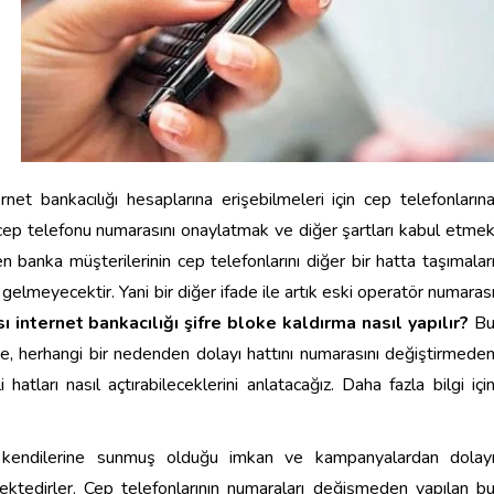
ernet bankacılığı hesaplarına erişebilmeleri için cep telefonların
u cep telefonu numarasını onaylatmak ve diğer şartları kabul etme
 banka müşterilerinin cep telefonlarını diğer bir hatta taşımalar
gelmeyecektir. Yani bir diğer ifade ile artık eski operatör numaras
 internet bankacılığı şifre bloke kaldırma nasıl yapılır?
B
e, herhangi bir nedenden dolayı hattını numarasını değiştirmede
hatları nasıl açtırabileceklerini anlatacağız. Daha fazla bilgi içi
in kendilerine sunmuş olduğu imkan ve kampanyalardan dolay
mektedirler. Cep telefonlarının numaraları değişmeden yapılan b