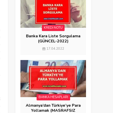
KREDİ NOTU
i
Banka Kara Liste Sorgulama
i
(GÜNCEL-2022)
m
17.04.2022
n
ı
a
e
BANKA HESAPLARI
t
Almanya’dan Türkiye’ye Para
a
Yollamak (MASRAFSIZ
a