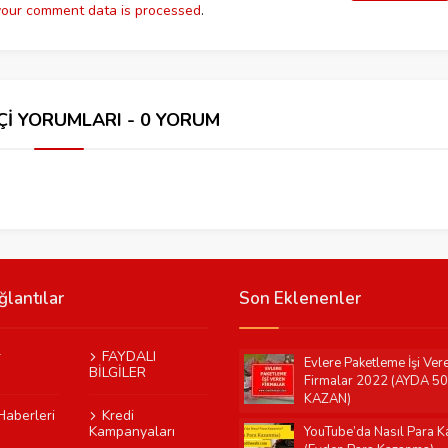
our comment data is processed
.
Çİ YORUMLARI - 0 YORUM
ğlantılar
Son Eklenenler
r
FAYDALI
Evlere Paketleme İşi Ver
BİLGİLER
Firmalar 2022 (AYDA 5
KAZAN)
Haberleri
Kredi
Kampanyaları
YouTube’da Nasıl Para Ka