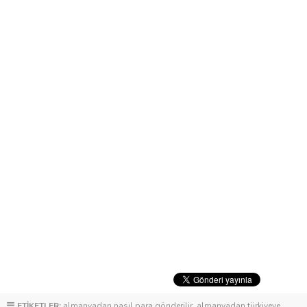
ETİKETLER:
almanyadan nasıl para gönderilir
,
almanyadan türkiyeye