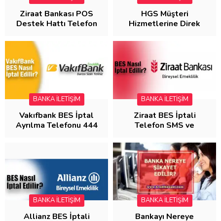
FAYDALI BİLGİLER
Ziraat Bankası POS
HGS Müşteri
Destek Hattı Telefon
Hizmetlerine Direk
Numarası
Bağlanma( HGS
Telefon Numarası)
BANKA İLETİŞİM
BANKA İLETİŞİM
Vakıfbank BES İptal
Ziraat BES İptali
Ayrılma Telefonu 444
Telefon SMS ve
9 237
Ayrılma Formu
BANKA İLETİŞİM
BANKA İLETİŞİM
Allianz BES İptali
Bankayı Nereye