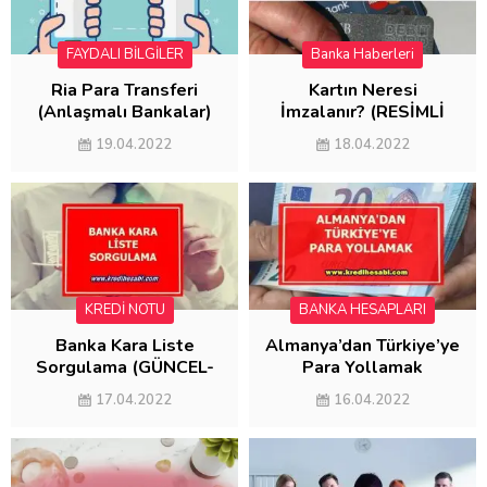
FAYDALI BİLGİLER
Banka Haberleri
FAYDALI BİLGİLER
Ria Para Transferi
Kartın Neresi
(Anlaşmalı Bankalar)
İmzalanır? (RESİMLİ
ANLATIM)
19.04.2022
18.04.2022
KREDİ NOTU
BANKA HESAPLARI
Banka Kara Liste
Almanya’dan Türkiye’ye
Sorgulama (GÜNCEL-
Para Yollamak
2022)
(MASRAFSIZ
17.04.2022
16.04.2022
GÖNDERME)