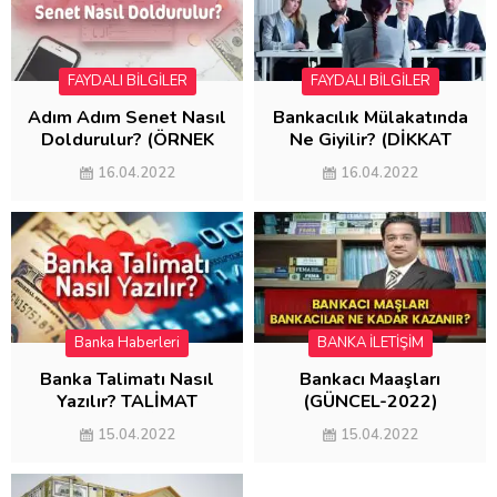
FAYDALI BİLGİLER
FAYDALI BİLGİLER
Adım Adım Senet Nasıl
Bankacılık Mülakatında
Doldurulur? (ÖRNEK
Ne Giyilir? (DİKKAT
SENET DOLDURMA)
EDİLMESİ
16.04.2022
16.04.2022
GEREKENLER)
Banka Haberleri
BANKA İLETİŞİM
Banka Talimatı Nasıl
Bankacı Maaşları
Yazılır? TALİMAT
(GÜNCEL-2022)
ÖRNEĞİ
15.04.2022
15.04.2022