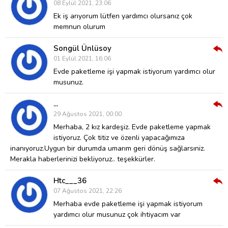
Cev
08 Eylül 2021, 23:06
Ver
Ek iş arıyorum lütfen yardımcı olursanız çok
memnun olurum
Songül Ünlüsoy
Cev
01 Eylül 2021, 16:06
Ver
Evde paketleme işi yapmak istiyorum yardımcı olur
musunuz.
...
Cev
29 Ağustos 2021, 00:00
Ver
Merhaba, 2 kız kardeşiz. Evde paketleme yapmak
istiyoruz. Çok titiz ve özenli yapacağımıza
inanıyoruz.Uygun bir durumda umarım geri dönüş sağlarsıniz.
Merakla haberlerinizi bekliyoruz.. teşekkürler.
Htc___36
Cev
07 Ağustos 2021, 22:26
Ver
Merhaba evde paketleme işi yapmak istiyorum
yardımcı olur musunuz çok ihtiyacım var