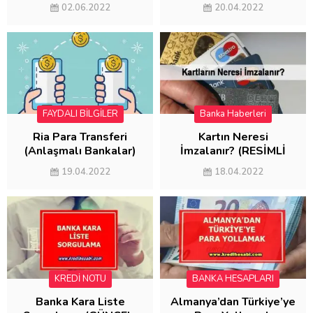
(AYDA 5000 KAZAN)
Kazanma)
02.06.2022
20.04.2022
FAYDALI BİLGİLER
Banka Haberleri
FAYDALI BİLGİLER
Ria Para Transferi
Kartın Neresi
(Anlaşmalı Bankalar)
İmzalanır? (RESİMLİ
ANLATIM)
19.04.2022
18.04.2022
KREDİ NOTU
BANKA HESAPLARI
Banka Kara Liste
Almanya’dan Türkiye’ye