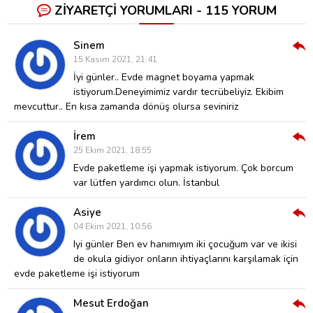
ZİYARETÇİ YORUMLARI - 115 YORUM
Sinem
Cev
15 Kasım 2021, 21:41
Ver
İyi günler.. Evde magnet boyama yapmak
istiyorum.Deneyimimiz vardır tecrübeliyiz. Ekibim
mevcuttur..
En kısa zamanda dönüş olursa seviniriz
İrem
Cev
25 Ekim 2021, 18:55
Ver
Evde paketleme işi yapmak istiyorum. Çok borcum
var lütfen yardımcı olun. İstanbul
Asiye
Cev
04 Ekim 2021, 10:56
Ver
Iyi günler
Ben ev hanımıyım iki çocuğum var ve ikisi
de okula gidiyor
onların ihtiyaçlarını karşılamak için
evde paketleme işi istiyorum
Mesut Erdoğan