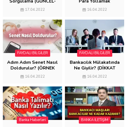
Sorgulama (GÜNCEL-
Para Yollamak
2022)
(MASRAFSIZ
17.04.2022
16.04.2022
GÖNDERME)
FAYDALI BİLGİLER
FAYDALI BİLGİLER
Adım Adım Senet Nasıl
Bankacılık Mülakatında
Doldurulur? (ÖRNEK
Ne Giyilir? (DİKKAT
SENET DOLDURMA)
EDİLMESİ
16.04.2022
16.04.2022
GEREKENLER)
Banka Haberleri
BANKA İLETİŞİM