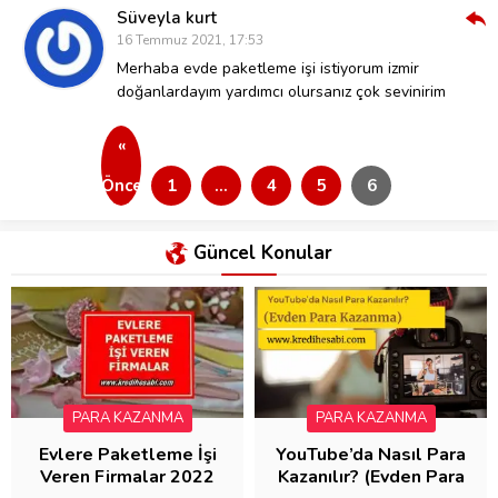
Süveyla kurt
Cev
16 Temmuz 2021, 17:53
Ver
Merhaba evde paketleme işi istiyorum izmir
doğanlardayım yardımcı olursanız çok sevinirim
«
Önceki
1
…
4
5
6
Güncel Konular
PARA KAZANMA
PARA KAZANMA
Evlere Paketleme İşi
YouTube’da Nasıl Para
Veren Firmalar 2022
Kazanılır? (Evden Para