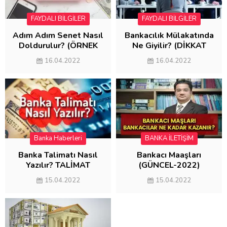
FAYDALI BİLGİLER
FAYDALI BİLGİLER
Adım Adım Senet Nasıl
Bankacılık Mülakatında
Doldurulur? (ÖRNEK
Ne Giyilir? (DİKKAT
SENET DOLDURMA)
EDİLMESİ
16.04.2022
16.04.2022
GEREKENLER)
Banka Haberleri
BANKA İLETİŞİM
Banka Talimatı Nasıl
Bankacı Maaşları
Yazılır? TALİMAT
(GÜNCEL-2022)
ÖRNEĞİ
15.04.2022
15.04.2022