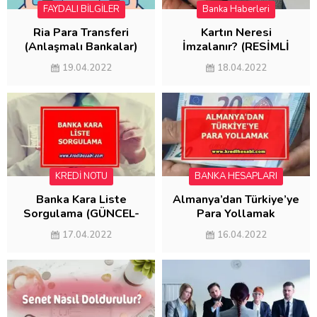
FAYDALI BİLGİLER
Banka Haberleri
FAYDALI BİLGİLER
Ria Para Transferi
Kartın Neresi
(Anlaşmalı Bankalar)
İmzalanır? (RESİMLİ
ANLATIM)
19.04.2022
18.04.2022
KREDİ NOTU
BANKA HESAPLARI
Banka Kara Liste
Almanya’dan Türkiye’ye
Sorgulama (GÜNCEL-
Para Yollamak
2022)
(MASRAFSIZ
17.04.2022
16.04.2022
GÖNDERME)