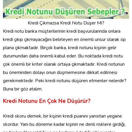
Kredi Çıkmazsa Kredi Notu Düşer Mi?
Kredi notu banka müşterilerinin kredi başvurularında onlara
kredi çıkıp çıkmayacağını belirleyen en önemli unsur olarak öp
plana çıkmaktadır. Birçok banka, kredi notunu kişinin gelir
durumundan daha önemli kabul eder. Bu noktada kredi notu
çok önemli bir kriter olarak ortaya çıkmaktadır. Kredi notunun
bu öneminden dolayı onun düşmemesine dikkat edilmesi
gerekmektedir. Peki kredi notunu düşüren etmenler nelerdir?
Buna bir göz atalım.
Kredi Notunu En Çok Ne Düşürür?
Kredi skoru demek, bir kişinin kredi puanını yansıtan yegane
skordur. Yani bu döneme kadar kişinin ne denli risklere girdiği,