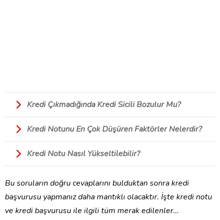
Kredi Çıkmadığında Kredi Sicili Bozulur Mu?
Kredi Notunu En Çok Düşüren Faktörler Nelerdir?
Kredi Notu Nasıl Yükseltilebilir?
Bu soruların doğru cevaplarını bulduktan sonra kredi
başvurusu yapmanız daha mantıklı olacaktır. İşte kredi notu
ve kredi başvurusu ile ilgili tüm merak edilenler…