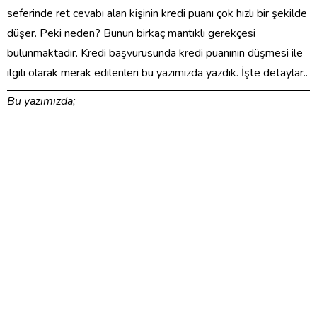
seferinde ret cevabı alan kişinin kredi puanı çok hızlı bir şekilde
düşer. Peki neden? Bunun birkaç mantıklı gerekçesi
bulunmaktadır. Kredi başvurusunda kredi puanının düşmesi ile
ilgili olarak merak edilenleri bu yazımızda yazdık. İşte detaylar..
Bu yazımızda;