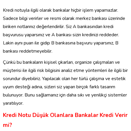
Kredi notuyla ilgili olarak bankalar hiçbir işlem yapamazlar.
Sadece bilgi verirler ve resmi olarak merkez bankası üzerinde
biriken notlarınız değerlendirilir. Siz A bankasından kredi
başvurusu yaparsınız ve A bankası sizin kredinizi reddeder.
Lakin aynı puan ile gidip B bankasına başvuru yaparsınız, B
bankası reddetmeyebilir.
Çünkü bu bankaların kişisel çıkarları, organize çalışmaları ve
müşterisi ile ilgili risk bilgisini analiz etme yöntemleri ile ilgili bir
sorundur diyebiliriz. Yapılacak olan her türlü çalışma ve estetik
uyum desteği adına, sizleri siz yapan birçok farklı tasarım
bulunuyor. Bunu sağlamanız için daha sıkı ve yenilikçi sistemler
yaratılıyor.
Kredi Notu Düşük Olanlara Bankalar Kredi Verir
mi?