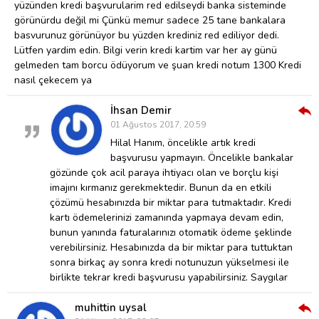
yüzünden kredi başvurularim red edilseydi banka sisteminde
görünürdu değil mi
Çünkü memur sadece 25 tane bankalara
basvurunuz görünüyor bu yüzden krediniz red ediliyor dedi.
Lütfen yardim edin.
Bilgi verin kredi kartim var her ay günü
gelmeden tam borcu ödüyorum ve şuan kredi notum 1300
Kredi
nasıl çekecem ya
İhsan Demir
Cev
01 Ağustos 2017, 20:59
Ver
Hilal Hanım, öncelikle artık kredi
başvurusu yapmayın. Öncelikle bankalar
gözünde çok acil paraya ihtiyacı olan ve borçlu kişi
imajını kırmanız gerekmektedir. Bunun da en etkili
çözümü hesabınızda bir miktar para tutmaktadır. Kredi
kartı ödemelerinizi zamanında yapmaya devam edin,
bunun yanında faturalarınızı otomatik ödeme şeklinde
verebilirsiniz. Hesabınızda da bir miktar para tuttuktan
sonra birkaç ay sonra kredi notunuzun yükselmesi ile
birlikte tekrar kredi başvurusu yapabilirsiniz. Saygılar
muhittin uysal