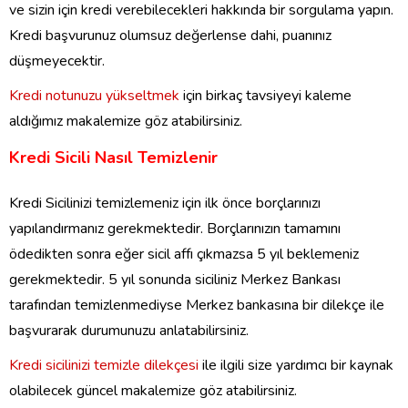
ve sizin için kredi verebilecekleri hakkında bir sorgulama yapın.
Kredi başvurunuz olumsuz değerlense dahi, puanınız
düşmeyecektir.
Kredi notunuzu yükseltmek
için birkaç tavsiyeyi kaleme
aldığımız makalemize göz atabilirsiniz.
Kredi Sicili Nasıl Temizlenir
Kredi Sicilinizi temizlemeniz için ilk önce borçlarınızı
yapılandırmanız gerekmektedir. Borçlarınızın tamamını
ödedikten sonra eğer sicil affı çıkmazsa 5 yıl beklemeniz
gerekmektedir. 5 yıl sonunda siciliniz Merkez Bankası
tarafından temizlenmediyse Merkez bankasına bir dilekçe ile
başvurarak durumunuzu anlatabilirsiniz.
Kredi sicilinizi temizle dilekçesi
ile ilgili size yardımcı bir kaynak
olabilecek güncel makalemize göz atabilirsiniz.