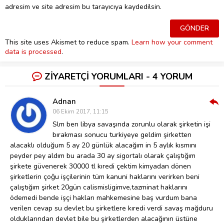
adresim ve site adresim bu tarayıcıya kaydedilsin.
This site uses Akismet to reduce spam.
Learn how your comment
data is processed
.
ZİYARETÇİ YORUMLARI - 4 YORUM
Adnan
Cev
06 Ekim 2017, 11:15
Ver
Slm ben libya savaşında zorunlu olarak şirketin işi
bırakması sonucu turkiyeye geldim şirketten
alacaklı olduğum 5 ay 20 günlük alacağım in 5 aylık kısmını
peyder pey aldım bu arada 30 ay sigortalı olarak çalıştığım
şirkete güvenerek 30000 tl kıredi çektim kimyadan dönen
şirketlerin çoğu işçilerinin tüm kanuni haklarını verirken beni
çalıştığım şirket 20gün calismisligimve,tazminat haklarını
ödemedi bende işçi hakları mahkemesine baş vurdum bana
verilen cevap su devlet bu şirketlere kıredi verdi savaş mağduru
olduklarından devlet bile bu şirketlerden alacağının üstüne