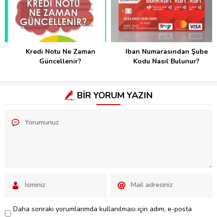
Kredi Notu Ne Zaman
Iban Numarasından Şube
Güncellenir?
Kodu Nasıl Bulunur?
BİR YORUM YAZIN
Daha sonraki yorumlarımda kullanılması için adım, e-posta