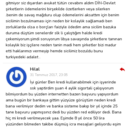
gitmiyor siz dışardan avukat tütün cevabını aldım DİN-Devlet
şirketlerin ödemelerini birşekilde özetlerken veya silerken
.benim de savaş mağduru olup ödemelerini aksattım için benim
sicilimin bozulmaması için neden bir kolaylık sağlamadı ben
zorluklarda olsa o borçları faiziyle ödedim ama sicilim bazuka
duruma düştüm senelerdir slk li çalıştığım halde kredi
çekemiyorum.şimdi soruyorum libya savaşında şirketlere tanınan
kolaylık biz işçilere neden tanin madi hem şirketler bizi madur
etti haklarımızı vermeyip hemde sicilimiz bozuldu bunu
turkiyedeki adalet .
Hilal
Cev
31 Temmuz 2017, 23:05
Ver
İyi günler
Ben kredi kullanabilmek için işyerinde
ssk yaptirdim şuan 4 aylik sigortali çalışıyorum
bilmiyordum bu yüzden internetten bazen başvuru yapıyordum
ama bugün bir bankaya gittim yüzyüze görüştüm neden kredi
bana verilmiyor dedim ve banka sisteme bakıp bir yıl içinde 25
tane başvuru yapmışsınız dedi bu yüzden red ediliyor dedi.
Bana
hiç mi kredi verilmeyecek yaa.
Eşimde 8 yıl önce 50 lira
yüzünden bilmeden takibe düşmüş icra mesajlari geliyordu eşim