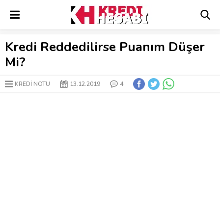
Kredi Reddedilirse Puanım Düşer
Mi?
KREDİ NOTU
13.12.2019
4