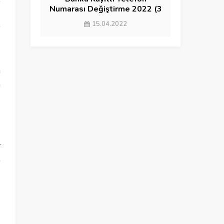
Numarası Değiştirme 2022 (3
YÖNTEM)
15.04.2022
i
u
5
.
r
a