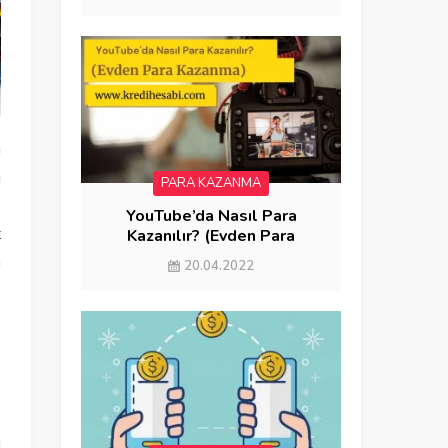
ı
u
PARA KAZANMA
e
YouTube’da Nasıl Para
t
Kazanılır? (Evden Para
Kazanma)
n
20.04.2022
ı