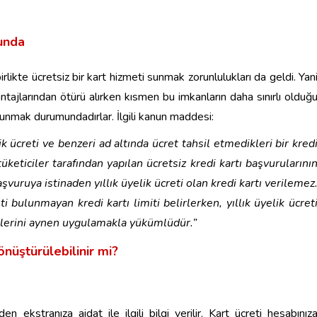
runda
birlikte ücretsiz bir kart hizmeti sunmak zorunlulukları da geldi. Yan
antajlarından ötürü alırken kısmen bu imkanların daha sınırlı olduğ
sunmak durumundadırlar. İlgili kanun maddesi:
lik ücreti ve benzeri ad altında ücret tahsil etmedikleri bir kred
keticiler tarafından yapılan ücretsiz kredi kartı başvurularını
vuruya istinaden yıllık üyelik ücreti olan kredi kartı verilemez
ti bulunmayan kredi kartı limiti belirlerken, yıllık üyelik ücret
rlerini aynen uygulamakla yükümlüdür.”
önüştürülebilinir mi?
en ekstranıza aidat ile ilgili bilgi verilir. Kart ücreti hesabınız