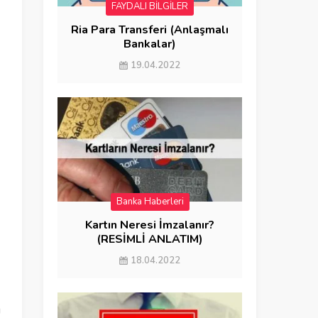
FAYDALI BİLGİLER
Ria Para Transferi (Anlaşmalı
Bankalar)
19.04.2022
Banka Haberleri
FAYDALI BİLGİLER
Kartın Neresi İmzalanır?
(RESİMLİ ANLATIM)
18.04.2022
ı