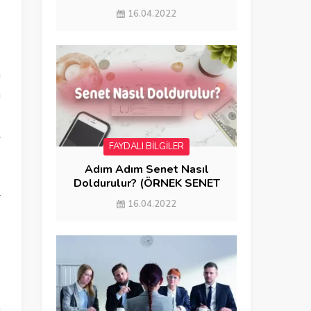
GÖNDERME)
16.04.2022
i
u
i
FAYDALI BİLGİLER
n
Adım Adım Senet Nasıl
.
Doldurulur? (ÖRNEK SENET
DOLDURMA)
i
16.04.2022
a