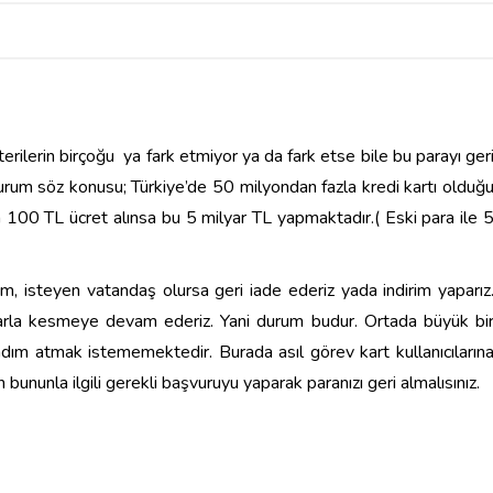
şterilerin birçoğu ya fark etmiyor ya da fark etse bile bu parayı ger
 durum söz konusu; Türkiye’de 50 milyondan fazla kredi kartı olduğ
a 100 TL ücret alınsa bu 5 milyar TL yapmaktadır.( Eski para ile 
lim, isteyen vatandaş olursa geri iade ederiz yada indirim yaparız
larla kesmeye devam ederiz. Yani durum budur. Ortada büyük bi
 adım atmak istememektedir. Burada asıl görev kart kullanıcıların
bununla ilgili gerekli başvuruyu yaparak paranızı geri almalısınız.