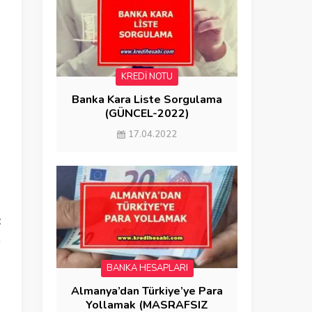
ı
KREDİ NOTU
Banka Kara Liste Sorgulama
(GÜNCEL-2022)
17.04.2022
e
L
z
n
e
BANKA HESAPLARI
Almanya’dan Türkiye’ye Para
Yollamak (MASRAFSIZ
k