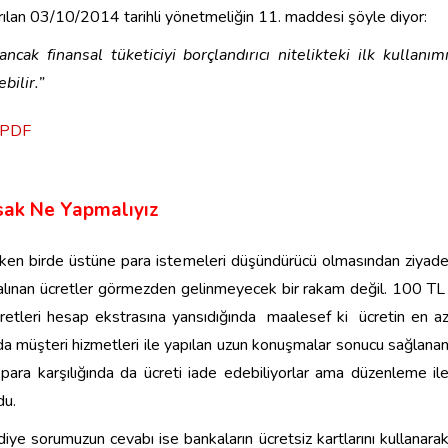
ıkarılan 03/10/2014 tarihli yönetmeliğin 11. maddesi şöyle diyor:
 ancak finansal tüketiciyi borçlandırıcı nitelikteki ilk kullanım
bilir.”
u PDF
sak Ne Yapmalıyız
rken birde üstüne para istemeleri düşündürücü olmasından ziyad
ü alınan ücretler görmezden gelinmeyecek bir rakam değil. 100 T
ücretleri hesap ekstrasına yansıdığında maalesef ki ücretin en a
 da müşteri hizmetleri ile yapılan uzun konuşmalar sonucu sağlana
ara karşılığında da ücreti iade edebiliyorlar ama düzenleme il
du.
iye sorumuzun cevabı ise bankaların ücretsiz kartlarını kullanara