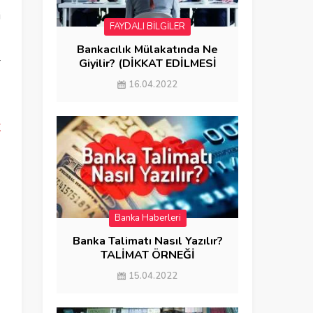
i
FAYDALI BİLGİLER
Bankacılık Mülakatında Ne
k
Giyilir? (DİKKAT EDİLMESİ
GEREKENLER)
e
16.04.2022
K
Banka Haberleri
Banka Talimatı Nasıl Yazılır?
TALİMAT ÖRNEĞİ
15.04.2022