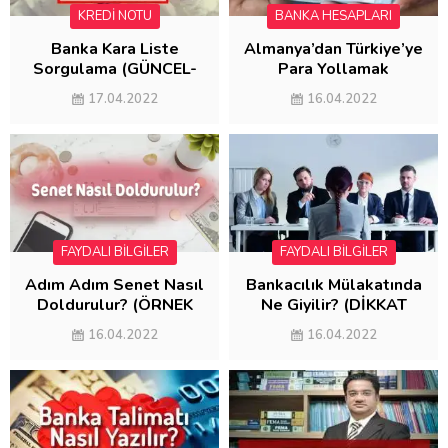
KREDİ NOTU
BANKA HESAPLARI
Banka Kara Liste
Almanya’dan Türkiye’ye
Sorgulama (GÜNCEL-
Para Yollamak
2022)
(MASRAFSIZ
17.04.2022
16.04.2022
GÖNDERME)
FAYDALI BİLGİLER
FAYDALI BİLGİLER
Adım Adım Senet Nasıl
Bankacılık Mülakatında
Doldurulur? (ÖRNEK
Ne Giyilir? (DİKKAT
SENET DOLDURMA)
EDİLMESİ
16.04.2022
16.04.2022
GEREKENLER)