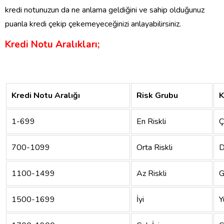
kredi notunuzun da ne anlama geldiğini ve sahip olduğunuz
puanla kredi çekip çekemeyeceğinizi anlayabilirsiniz.
Kredi Notu Aralıkları;
Kredi Notu Aralığı
Risk Grubu
K
1-699
En Riskli
Ç
700-1099
Orta Riskli
D
1100-1499
Az Riskli
G
1500-1699
İyi
Y