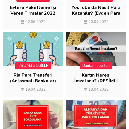
Evlere Paketleme İşi
YouTube’da Nasıl Para
Veren Firmalar 2022
Kazanılır? (Evden Para
(AYDA 5000 KAZAN)
Kazanma)
02.06.2022
20.04.2022
FAYDALI BİLGİLER
Banka Haberleri
FAYDALI BİLGİLER
Ria Para Transferi
Kartın Neresi
(Anlaşmalı Bankalar)
İmzalanır? (RESİMLİ
ANLATIM)
19.04.2022
18.04.2022