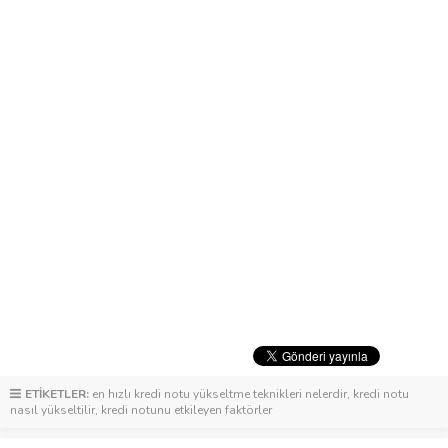
ETİKETLER:
en hızlı kredi notu yükseltme teknikleri nelerdir
,
kredi notu
nasıl yükseltilir
,
kredi notunu etkileyen faktörler