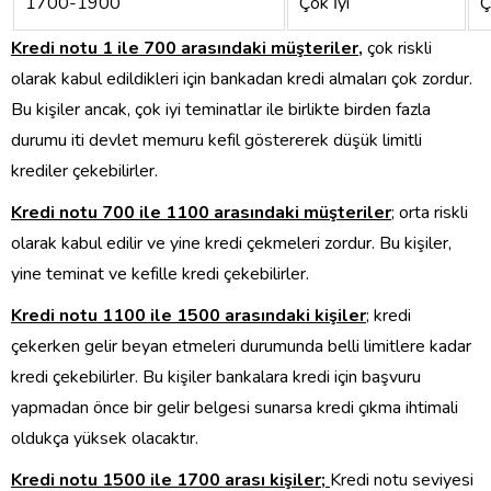
1700-1900
Çok İyi
Ç
Kredi notu 1 ile 700 arasındaki müşteriler
,
çok riskli
olarak kabul edildikleri için bankadan kredi almaları çok zordur.
Bu kişiler ancak, çok iyi teminatlar ile birlikte birden fazla
durumu iti devlet memuru kefil göstererek düşük limitli
krediler çekebilirler.
Kredi notu 700 ile 1100 arasındaki müşteriler
; orta riskli
olarak kabul edilir ve yine kredi çekmeleri zordur. Bu kişiler,
yine teminat ve kefille kredi çekebilirler.
Kredi notu 1100 ile 1500 arasındaki kişiler
; kredi
çekerken gelir beyan etmeleri durumunda belli limitlere kadar
kredi çekebilirler. Bu kişiler bankalara kredi için başvuru
yapmadan önce bir gelir belgesi sunarsa kredi çıkma ihtimali
oldukça yüksek olacaktır.
Kredi notu 1500 ile 1700 arası kişiler;
Kredi notu seviyesi