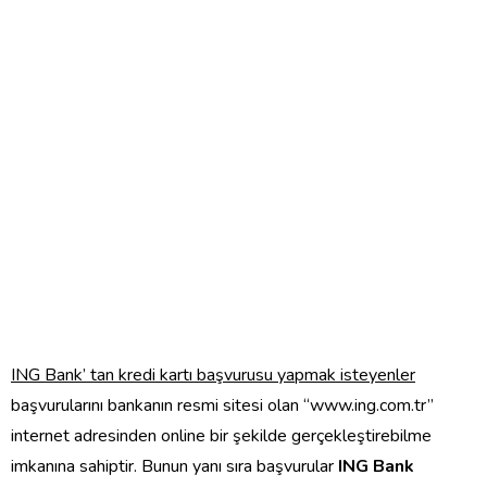
ING Bank’ tan kredi kartı başvurusu yapmak isteyenler
başvurularını bankanın resmi sitesi olan “www.ing.com.tr”
internet adresinden online bir şekilde gerçekleştirebilme
imkanına sahiptir. Bunun yanı sıra başvurular
ING Bank