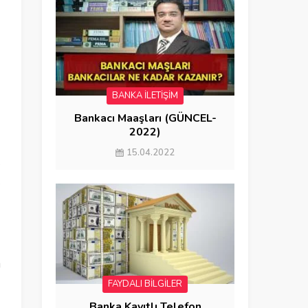
BANKA İLETİŞİM
Bankacı Maaşları (GÜNCEL-
2022)
15.04.2022
e
e
u
FAYDALI BİLGİLER
Banka Kayıtlı Telefon