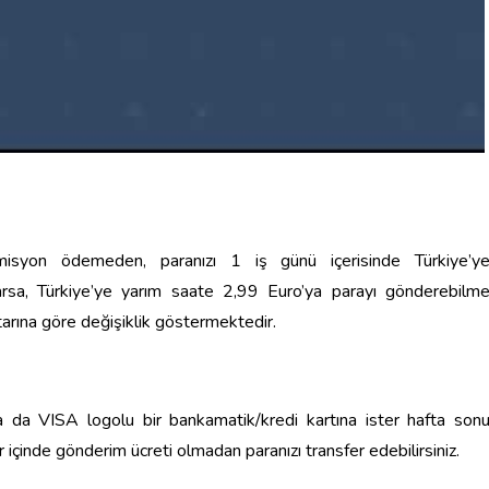
misyon ödemeden, paranızı 1 iş günü içerisinde Türkiye’y
z varsa, Türkiye’ye yarım saate 2,99 Euro’ya parayı gönderebilm
arına göre değişiklik göstermektedir.
da VISA logolu bir bankamatik/kredi kartına ister hafta son
r içinde gönderim ücreti olmadan paranızı transfer edebilirsiniz.