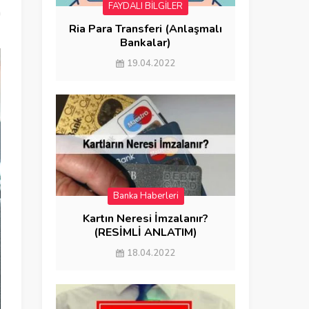
FAYDALI BİLGİLER
a
Ria Para Transferi (Anlaşmalı
Bankalar)
19.04.2022
Banka Haberleri
FAYDALI BİLGİLER
Kartın Neresi İmzalanır?
(RESİMLİ ANLATIM)
18.04.2022