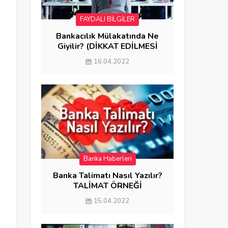
FAYDALI BİLGİLER
.
Bankacılık Mülakatında Ne
Giyilir? (DİKKAT EDİLMESİ
i
GEREKENLER)
16.04.2022
Banka Haberleri
Banka Talimatı Nasıl Yazılır?
TALİMAT ÖRNEĞİ
15.04.2022