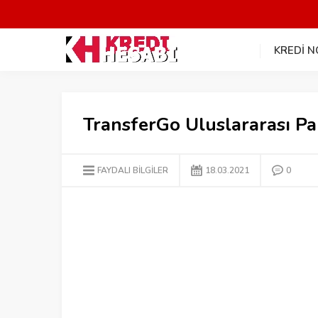
KREDİ 
TransferGo Uluslararası P
FAYDALI BİLGİLER
18.03.2021
0