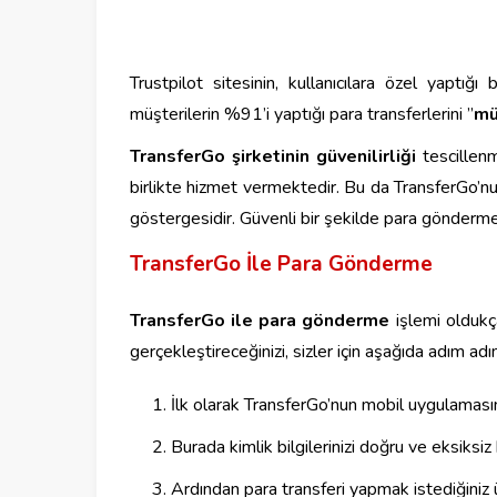
Trustpilot sitesinin, kullanıcılara özel yaptığ
müşterilerin %91’i yaptığı para transferlerini ”
m
TransferGo
şirketinin
güvenilirliği
tescillenm
birlikte hizmet vermektedir. Bu da TransferGo’nun,
göstergesidir. Güvenli bir şekilde para gönderme
TransferGo İle Para Gönderme
TransferGo ile para gönderme
işlemi oldukça
gerçekleştireceğinizi, sizler için aşağıda adım adı
İlk olarak TransferGo’nun mobil uygulamasını 
Burada kimlik bilgilerinizi doğru ve eksiksi
Ardından para transferi yapmak istediğiniz 