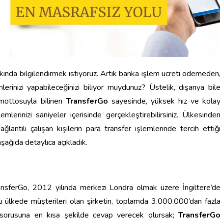
kkında bilgilendirmek istiyoruz. Artık banka işlem ücreti ödemeden
lerinizi yapabileceğinizi biliyor muydunuz? Üstelik, dışarıya bil
 mottosuyla bilinen
TransferGo
sayesinde, yüksek hız ve kola
emlerinizi saniyeler içerisinde gerçekleştirebilirsiniz. Ülkesinde
lantılı çalışan kişilerin para transfer işlemlerinde tercih ettiğ
aşağıda detaylıca açıkladık.
ransferGo, 2012 yılında merkezi Londra olmak üzere İngiltere’d
lı ülkede müşterileri olan şirketin, toplamda 3.000.000’dan fazl
orusuna en kısa şekilde cevap verecek olursak;
TransferG