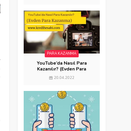
,
e
PARA KAZANMA
y
YouTube’da Nasıl Para
n
Kazanılır? (Evden Para
Kazanma)
i
20.04.2022
e
a
o