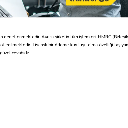
an denetlenmektedir. Ayrıca şirketin tüm işlemleri, HMRC (Birleşi
trol edilmektedir. Lisanslı bir ödeme kuruluşu olma özelliği taşıya
üzel cevabıdır.