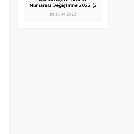
Numarası Değiştirme 2022 (3
YÖNTEM)
15.04.2022
d
r