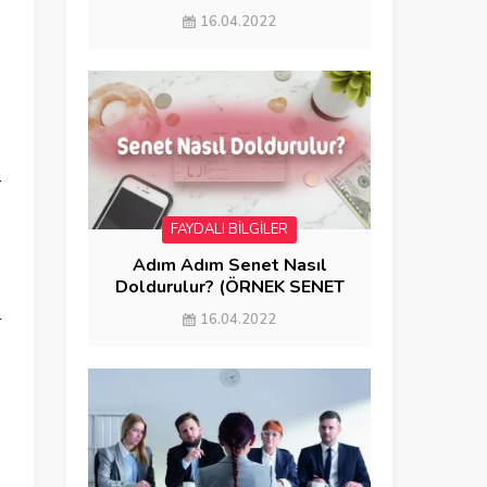
GÖNDERME)
16.04.2022
e
e
r
FAYDALI BİLGİLER
Adım Adım Senet Nasıl
Doldurulur? (ÖRNEK SENET
DOLDURMA)
l
16.04.2022