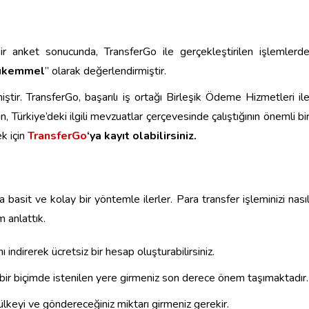
ı bir anket sonucunda, TransferGo ile gerçekleştirilen işlemlerd
ükemmel
” olarak değerlendirmiştir.
iştir. TransferGo, başarılı iş ortağı Birleşik Ödeme Hizmetleri il
 Türkiye’deki ilgili mevzuatlar çerçevesinde çalıştığının önemli bi
k için
TransferGo
‘ya kayıt olabilirsiniz.
 basit ve kolay bir yöntemle ilerler. Para transfer işleminizi nası
m anlattık.
indirerek ücretsiz bir hesap oluşturabilirsiniz.
z bir biçimde istenilen yere girmeniz son derece önem taşımaktadır.
ülkeyi ve göndereceğiniz miktarı girmeniz gerekir.