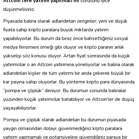
Altcoin’lere yatırım yapılmalı mı
sorusunu iyice
düşünmelisiniz.
Piyasada balina olarak adlandırılan zenginler; yeni ve düşük
fiyata sahip kripto paralara büyük miktarda yatırım
yapabiliyorlar. Bu durum da biraz önce bahsettiğimiz sosyal
medya fenomeni örneği gibi oluyor ve kripto paranın anlık
yükselişi söz konusu oluyor. Artan fiyat sonrasında da küçük
yatırımcılar o an Altcoin yatırımına yöneliyorlar ve balina olarak
adlandırılan kişiler de tüm yatırımı bir anda çekerek büyük bir
kar payına sahip oluyorlar. Bu yönteme kripto para dünyasında
“pompa ve çöplük” deniyor. Bu durumun sonunda balinalar
yüzünden küçük yatırımcılar batabiliyor ve Altcoin’ler de düşüş
yaşayabiliyorlar.
Pompa ve çöplük olarak adlandırılan bu durumun piyasada
yaygın olmasından dolayı; güvenmediğiniz krpto paralara
yatırım yapmamalı ve potansiyeline güvendiğiniz paraya bir