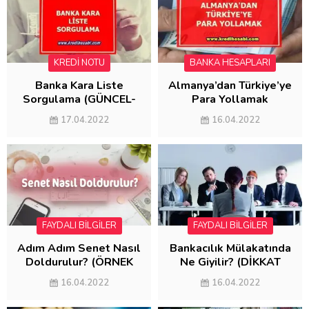
KREDİ NOTU
BANKA HESAPLARI
Banka Kara Liste
Almanya’dan Türkiye’ye
Sorgulama (GÜNCEL-
Para Yollamak
2022)
(MASRAFSIZ
17.04.2022
16.04.2022
GÖNDERME)
FAYDALI BİLGİLER
FAYDALI BİLGİLER
Adım Adım Senet Nasıl
Bankacılık Mülakatında
Doldurulur? (ÖRNEK
Ne Giyilir? (DİKKAT
SENET DOLDURMA)
EDİLMESİ
16.04.2022
16.04.2022
GEREKENLER)