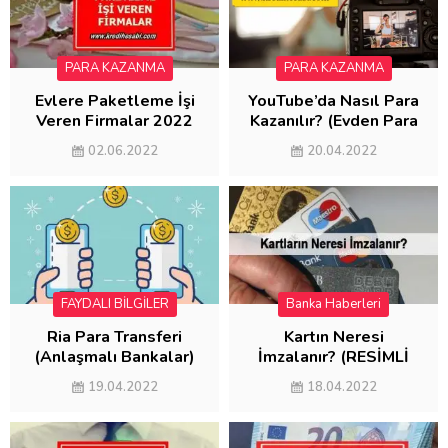
PARA KAZANMA
PARA KAZANMA
Evlere Paketleme İşi
YouTube’da Nasıl Para
Veren Firmalar 2022
Kazanılır? (Evden Para
(AYDA 5000 KAZAN)
Kazanma)
02.06.2022
20.04.2022
FAYDALI BİLGİLER
Banka Haberleri
FAYDALI BİLGİLER
Ria Para Transferi
Kartın Neresi
(Anlaşmalı Bankalar)
İmzalanır? (RESİMLİ
ANLATIM)
19.04.2022
18.04.2022