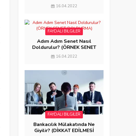
GÖNDERME)
16.04.2022
FAYDALI BİLGİLER
Adım Adım Senet Nasıl
Doldurulur? (ÖRNEK SENET
DOLDURMA)
16.04.2022
n
FAYDALI BİLGİLER
Bankacılık Mülakatında Ne
Giyilir? (DİKKAT EDİLMESİ