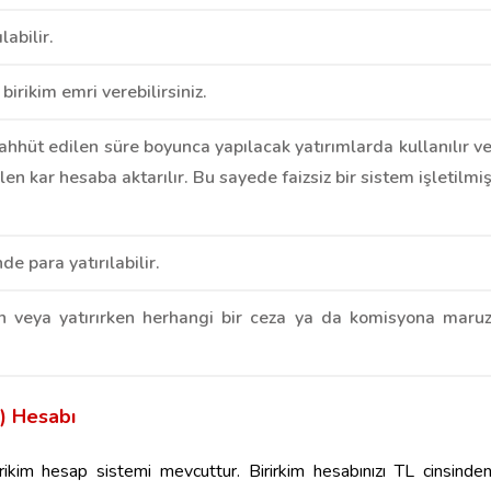
ılabilir.
 birikim emri verebilirsiniz.
hhüt edilen süre boyunca yapılacak yatırımlarda kullanılır v
en kar hesaba aktarılır. Bu sayede faizsiz bir sistem işletilmi
de para yatırılabilir.
en veya yatırırken herhangi bir ceza ya da komisyona maru
m) Hesabı
irikim hesap sistemi mevcuttur. Birirkim hesabınızı TL cinsinde