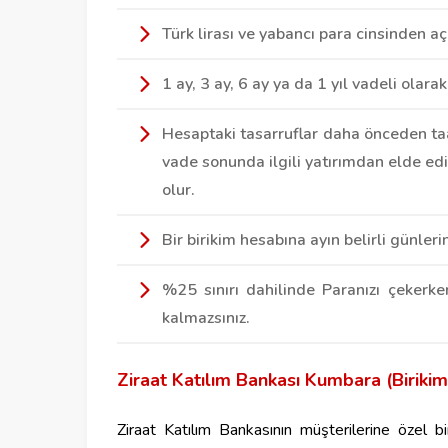
Türk lirası ve yabancı para cinsinden aç
1 ay, 3 ay, 6 ay ya da 1 yıl vadeli olarak
Hesaptaki tasarruflar daha önceden taa
vade sonunda ilgili yatırımdan elde edil
olur.
Bir birikim hesabına ayın belirli günlerin
%25 sınırı dahilinde Paranızı çekerk
kalmazsınız.
Ziraat Katılım Bankası Kumbara (Biriki
Ziraat Katılım Bankasının müşterilerine özel b