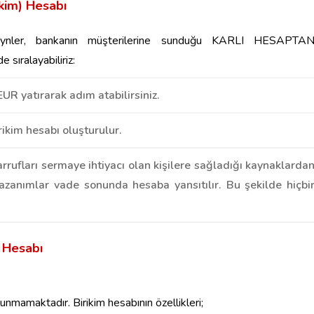
kim) Hesabı
eynler, bankanın müşterilerine sunduğu KARLI HESAPTA
e sıralayabiliriz:
UR yatırarak adım atabilirsiniz.
ikim hesabı oluşturulur.
rrufları sermaye ihtiyacı olan kişilere sağladığı kaynaklarda
kazanımlar vade sonunda hesaba yansıtılır. Bu şekilde hiçbi
) Hesabı
lunmamaktadır. Birikim hesabının özellikleri;