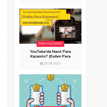
ı
.
PARA KAZANMA
.
YouTube’da Nasıl Para
m
Kazanılır? (Evden Para
Kazanma)
m
20.04.2022