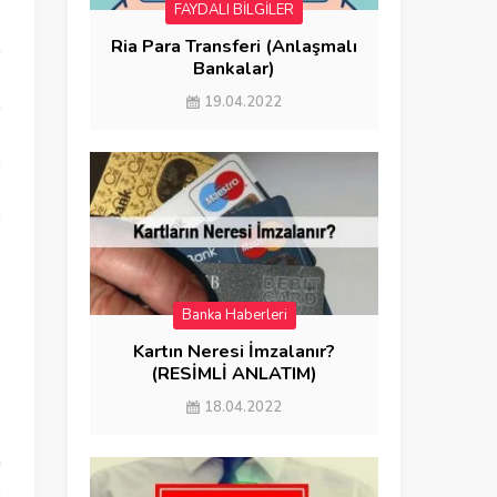
FAYDALI BİLGİLER
Ria Para Transferi (Anlaşmalı
Bankalar)
19.04.2022
Banka Haberleri
FAYDALI BİLGİLER
Kartın Neresi İmzalanır?
(RESİMLİ ANLATIM)
18.04.2022
n
ı