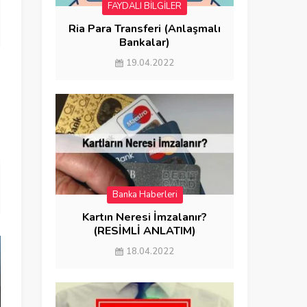
FAYDALI BİLGİLER
Ria Para Transferi (Anlaşmalı
Bankalar)
19.04.2022
Banka Haberleri
FAYDALI BİLGİLER
Kartın Neresi İmzalanır?
(RESİMLİ ANLATIM)
18.04.2022