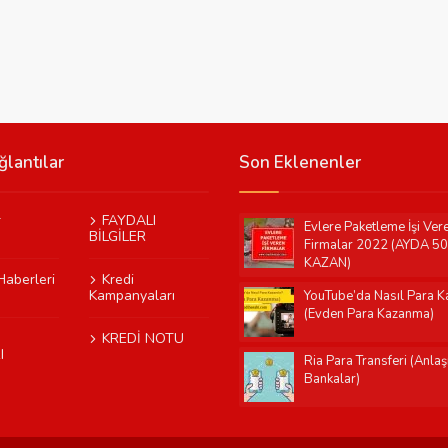
ğlantılar
Son Eklenenler
r
FAYDALI
Evlere Paketleme İşi Ver
BİLGİLER
Firmalar 2022 (AYDA 5
KAZAN)
Haberleri
Kredi
Kampanyaları
YouTube’da Nasıl Para Ka
(Evden Para Kazanma)
KREDİ NOTU
I
Ria Para Transferi (Anla
Bankalar)