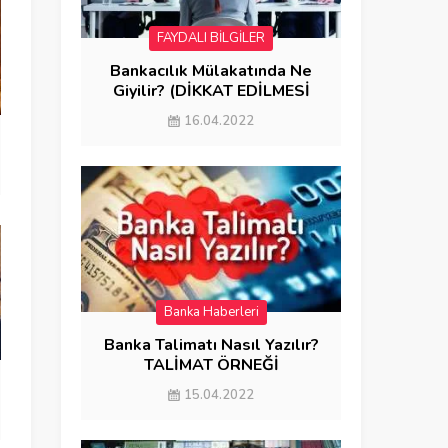
FAYDALI BİLGİLER
Bankacılık Mülakatında Ne
Giyilir? (DİKKAT EDİLMESİ
GEREKENLER)
16.04.2022
Banka Haberleri
Banka Talimatı Nasıl Yazılır?
TALİMAT ÖRNEĞİ
15.04.2022