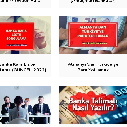
anılır? (Evden Para
(Anlaşmalı Bankalar)
Kazanma)
Banka Kara Liste
Almanya’dan Türkiye’ye
lama (GÜNCEL-2022)
Para Yollamak
(MASRAFSIZ GÖNDERME)