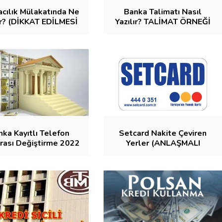
cılık Mülakatında Ne
Banka Talimatı Nasıl
ir? (DİKKAT EDİLMESİ
Yazılır? TALİMAT ÖRNEĞİ
GEREKENLER)
nka Kayıtlı Telefon
Setcard Nakite Çeviren
ası Değiştirme 2022
Yerler (ANLAŞMALI
(3 YÖNTEM)
NOKTALAR)