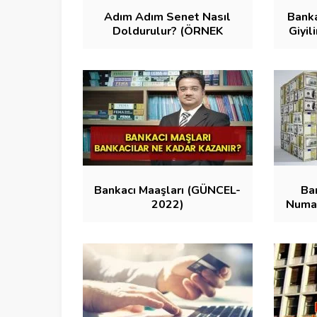
Adım Adım Senet Nasıl
Banka
Doldurulur? (ÖRNEK
Giyil
SENET DOLDURMA)
Bankacı Maaşları (GÜNCEL-
Ba
2022)
Numar