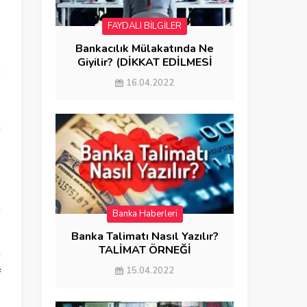
FAYDALI BİLGİLER
Bankacılık Mülakatında Ne
Giyilir? (DİKKAT EDİLMESİ
n
GEREKENLER)
16.04.2022
.
e
u
n
Banka Haberleri
Banka Talimatı Nasıl Yazılır?
TALİMAT ÖRNEĞİ
i
15.04.2022
f