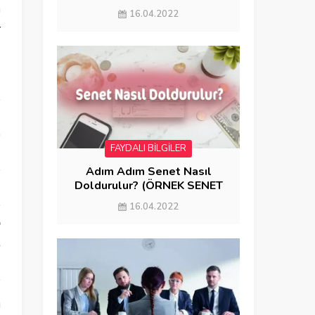
GÖNDERME)
a
16.04.2022
r
FAYDALI BİLGİLER
Adım Adım Senet Nasıl
Doldurulur? (ÖRNEK SENET
DOLDURMA)
16.04.2022
p
l
ı