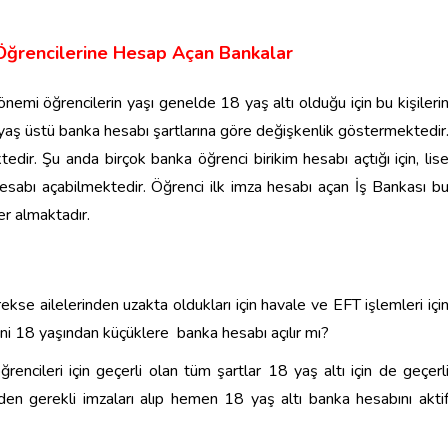
Öğrencilerine Hesap Açan Bankalar
önemi öğrencilerin yaşı genelde 18 yaş altı olduğu için bu kişileri
 yaş üstü banka hesabı şartlarına göre değişkenlik göstermektedir
dir. Şu anda birçok banka öğrenci birikim hesabı açtığı için, lis
 hesabı açabilmektedir. Öğrenci ilk imza hesabı açan İş Bankası b
er almaktadır.
rekse ailelerinden uzakta oldukları için havale ve EFT işlemleri içi
yani 18 yaşından küçüklere banka hesabı açılır mı?
rencileri için geçerli olan tüm şartlar 18 yaş altı için de geçerl
en gerekli imzaları alıp hemen 18 yaş altı banka hesabını akti