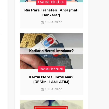
FAYDALI BİLGİLER
Ria Para Transferi (Anlaşmalı
Bankalar)
19.04.2022
n
Banka Haberleri
FAYDALI BİLGİLER
Kartın Neresi İmzalanır?
(RESİMLİ ANLATIM)
18.04.2022