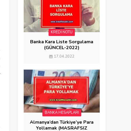
KREDİ NOTU
k
Banka Kara Liste Sorgulama
(GÜNCEL-2022)
n
17.04.2022
ı
ı
r
BANKA HESAPLARI
Almanya’dan Türkiye’ye Para
a
Yollamak (MASRAFSIZ