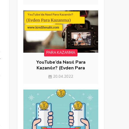
e
u
PARA KAZANMA
r
YouTube’da Nasıl Para
,
Kazanılır? (Evden Para
Kazanma)
ı
20.04.2022
e