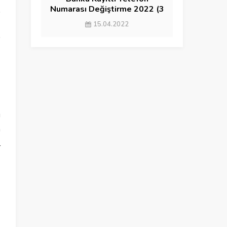
Numarası Değiştirme 2022 (3
YÖNTEM)
15.04.2022
.
i
a
l