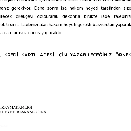
ceğiniz kredi kartı için ödediğiniz aidat dekontunu ilgili bankada
manız gereki
yo
r. Daha sonra ise hakem heyeti tarafından siz
rilecek dilekçeyi doldurarak dekontla birlikte iade talebiniz
tebilirsiniz. Talebinizi alan hakem heyeti gerekli başvuruları yapara
 ya da olumsuz dönüş yapacaktır.
, KREDİ KARTI İADESİ İÇİN YAZABİLECEĞİNİZ ÖRNE