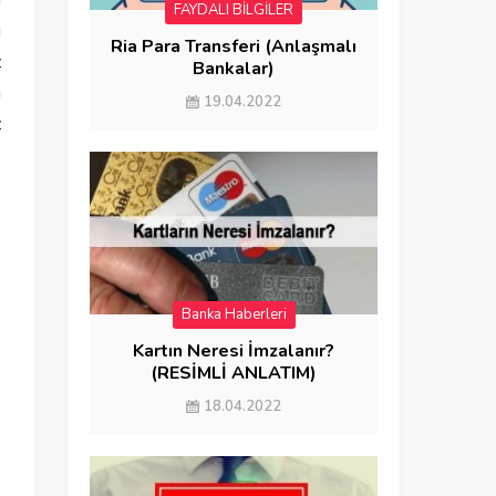
n
FAYDALI BİLGİLER
i
Ria Para Transferi (Anlaşmalı
z
Bankalar)
ı
19.04.2022
z
Banka Haberleri
FAYDALI BİLGİLER
Kartın Neresi İmzalanır?
(RESİMLİ ANLATIM)
18.04.2022