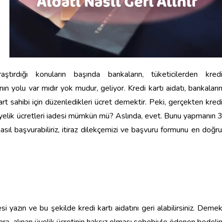
aştırdığı konuların başında b
ankaların
, tüketicilerden
kred
ın yolu var mıdır yok mudur, geliyor.
Kredi kartı aidatı, bankaları
art sahibi için düzenledikleri ücret
demektir
.
Peki, gerçekten kred
Üyelik ücretleri iadesi mümkün mü? Aslında, evet. Bunu yapmanın
 nasıl başvurabiliriz, itiraz dilekçemizi ve başvuru formunu en doğru
i yazın ve bu şekilde kredi kartı aidatını geri al
abilirsiniz. Deme