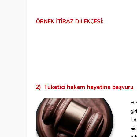
ÖRNEK İTİRAZ DİLEKÇESİ:
2) Tüketici hakem heyetine başvuru
He
gid
Eğe
ai