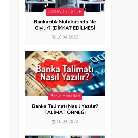
FAYDALI BİLGİLER
Bankacılık Mülakatında Ne
Giyilir? (DİKKAT EDİLMESİ
GEREKENLER)
16.04.2022
Banka Haberleri
Banka Talimatı Nasıl Yazılır?
TALİMAT ÖRNEĞİ
15.04.2022