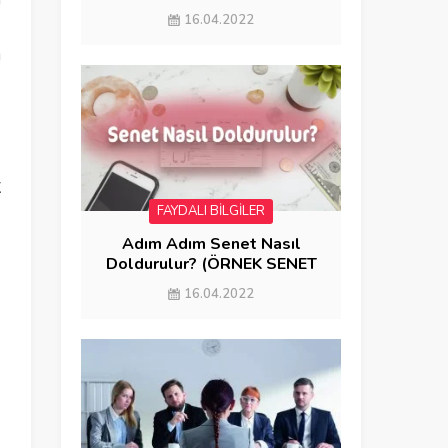
n
GÖNDERME)
16.04.2022
e
i
k
K
FAYDALI BİLGİLER
Adım Adım Senet Nasıl
Doldurulur? (ÖRNEK SENET
DOLDURMA)
16.04.2022