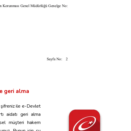
le geri alma
şifreniz ile e-Devlet
rtı aidatı geri alma
ysel müşteri hakem
sunuz.
Bunun için şu