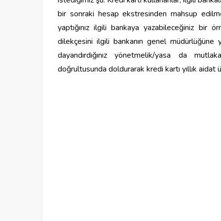
istediğimiz şu: Kredi kartı kullananlar, ilgili ban
bir sonraki hesap ekstresinden mahsup edilmesi
yaptığınız
ilgili
bankaya
yazabileceğiniz bir ö
dilekçesini ilgili bankanın genel müdürlüğüne yaz
dayandırdığınız yönetmelik/yasa da mutlak
doğrultusunda doldurarak kredi kartı yıllık aidat ü