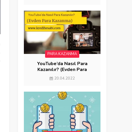
i
n
PARA KAZANMA
i
YouTube’da Nasıl Para
3
Kazanılır? (Evden Para
Kazanma)
20.04.2022
k