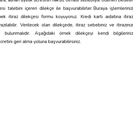
kalara, alınan üyelik ücretinin haksız olması sebebiyle ödenen bedeli
 talebini içeren dilekçe ile başvurabilirler.
Buraya işlemleriniz
rnek itiraz dilekçesi formu koyuyoruz.
Kredi kartı aidatına itira
ılabilir. Verilecek olan dilekçede, itiraz sebebiniz ve itirazınız
a bulunmalıdır. Aşağıdaki örnek dilekçeyi
kendi bilgilerini
cretini geri alma yoluna başvurabilirsiniz.