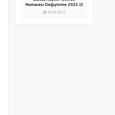
Numarası Değiştirme 2022 (3
YÖNTEM)
15.04.2022
ü
i