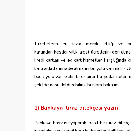
Tüketicilerin en fazla merak ettiği ve ar
kartın
dan
kestiği
yıllık
aidat
ücretlerini
geri alman
kredi kartları ve ek kart hizmetleri karşılığında k
kartı aidatlarını
iade
almanın bir yolu var mıdır? 
basit yolu var. Gelin birer birer bu yollar neler,
şekilde nasıl doldurabiliriz, bunlara bakalım.
1) Bankaya itiraz dilekçesi yazın
Bankaya başvuru yaparak, basit bir itiraz dilekçes