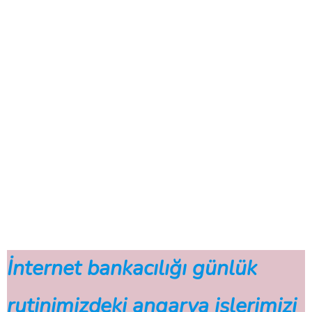
İnternet bankacılığı günlük
rutinimizdeki angarya işlerimizi