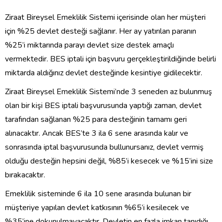
Ziraat Bireysel Emeklilik Sistemi içerisinde olan her müşteri
için %25 devlet desteği sağlanır. Her ay yatırılan paranın
%25’i miktarında parayı devlet size destek amaçlı
vermektedir. BES iptali için başvuru gerçekleştirildiğinde belirli
miktarda aldığınız devlet desteğinde kesintiye gidilecektir.
Ziraat Bireysel Emeklilik Sistemi’nde 3 seneden az bulunmuş
olan bir kişi BES iptali başvurusunda yaptığı zaman, devlet
tarafından sağlanan %25 para desteğinin tamamı geri
alınacaktır. Ancak BES’te 3 ila 6 sene arasında kalır ve
sonrasında iptal başvurusunda bullunursanız, devlet vermiş
olduğu desteğin hepsini değil, %85’i kesecek ve %15’ini size
bırakacaktır.
Emeklilik sisteminde 6 ila 10 sene arasında bulunan bir
müşteriye yapılan devlet katkısının %65’i kesilecek ve
%35’ine dokunulmayacaktır. Devletin en fazla imkan tanıdığı