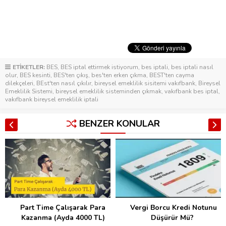
ETİKETLER:
BES
,
BES iptal ettirmek istiyorum
,
bes iptali
,
bes iptali nasıl
olur
,
BES kesinti
,
BES'ten çıkış
,
bes'ten erken çıkma
,
BEST'ten cayma
dilekçeleri
,
BEst'ten nasıl çıkılır
,
bireysel emeklilik sisitemi vakıfbank
,
Bireysel
Emeklilik Sistemi
,
bireysel emeklilik sisteminden çıkmak
,
vakıfbank bes iptal
,
vakıfbank bireysel emeklilik iptali
BENZER KONULAR
Part Time Çalışarak Para
Vergi Borcu Kredi Notunu
Kazanma (Ayda 4000 TL)
Düşürür Mü?