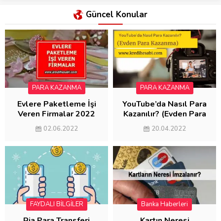
Güncel Konular
PARA KAZANMA
PARA KAZANMA
Evlere Paketleme İşi
YouTube’da Nasıl Para
Veren Firmalar 2022
Kazanılır? (Evden Para
(AYDA 5000 KAZAN)
Kazanma)
02.06.2022
20.04.2022
FAYDALI BİLGİLER
Banka Haberleri
FAYDALI BİLGİLER
Ria Para Transferi
Kartın Neresi