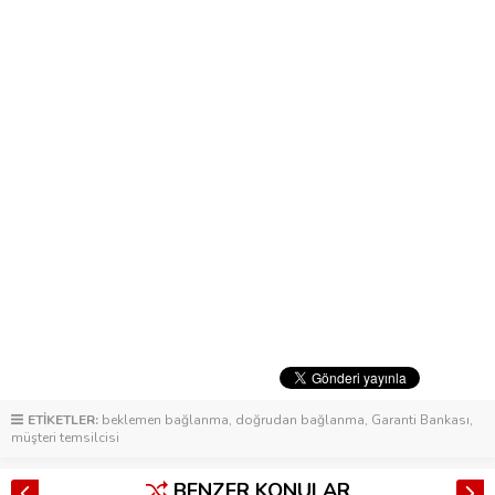
ETİKETLER:
beklemen bağlanma
,
doğrudan bağlanma
,
Garanti Bankası
,
müşteri temsilcisi
BENZER KONULAR