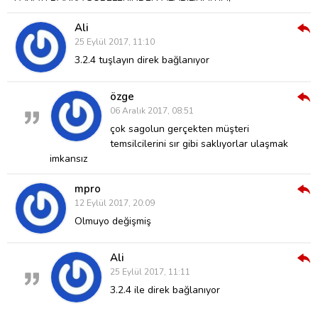
Ali
Cev
25 Eylül 2017, 11:10
Ver
3.2.4 tuşlayın direk bağlanıyor
özge
Cev
06 Aralık 2017, 08:51
Ver
çok sagolun gerçekten müşteri
temsilcilerini sır gibi saklıyorlar ulaşmak
imkansız
mpro
Cev
12 Eylül 2017, 20:09
Ver
Olmuyo değişmiş
Ali
Cev
25 Eylül 2017, 11:11
Ver
3.2.4 ile direk bağlanıyor