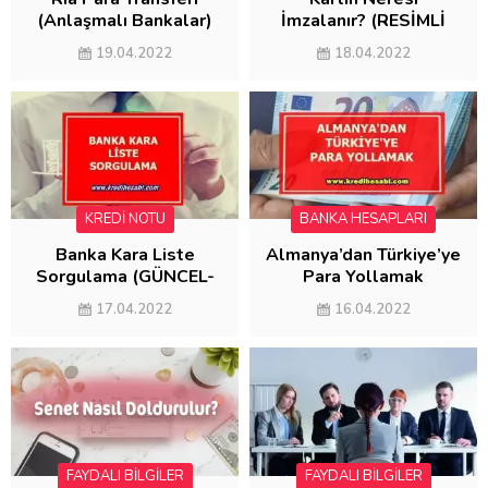
(Anlaşmalı Bankalar)
İmzalanır? (RESİMLİ
ANLATIM)
19.04.2022
18.04.2022
KREDİ NOTU
BANKA HESAPLARI
Banka Kara Liste
Almanya’dan Türkiye’ye
Sorgulama (GÜNCEL-
Para Yollamak
2022)
(MASRAFSIZ
17.04.2022
16.04.2022
GÖNDERME)
FAYDALI BİLGİLER
FAYDALI BİLGİLER