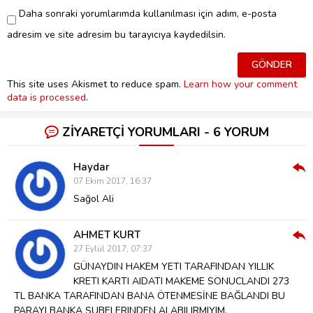
Daha sonraki yorumlarımda kullanılması için adım, e-posta
adresim ve site adresim bu tarayıcıya kaydedilsin.
This site uses Akismet to reduce spam.
Learn how your comment
data is processed
.
ZİYARETÇİ YORUMLARI - 6 YORUM
Haydar
Cev
07 Ekim 2017, 16:37
Ver
Sağol Ali
AHMET KURT
Cev
27 Eylül 2017, 07:37
Ver
GÜNAYDIN HAKEM YETI TARAFINDAN YILLIK
KRETI KARTI AIDATI MAKEME SONUCLANDI 273
TL BANKA TARAFINDAN BANA ÖTENMESİNE BAĞLANDI BU
PARAYI BANKA SUBELERINDEN ALABILIRMIYIM,