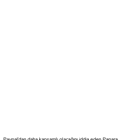
Paypal’dan daha kapsamlı olacağını iddia eden Papara,