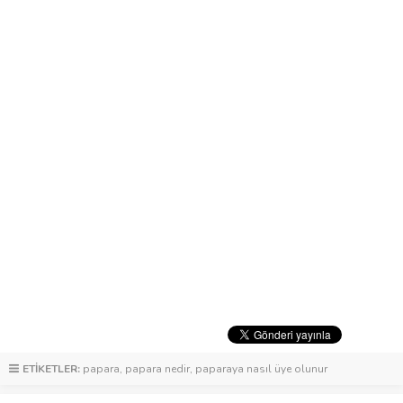
ETİKETLER:
papara
,
papara nedir
,
paparaya nasıl üye olunur