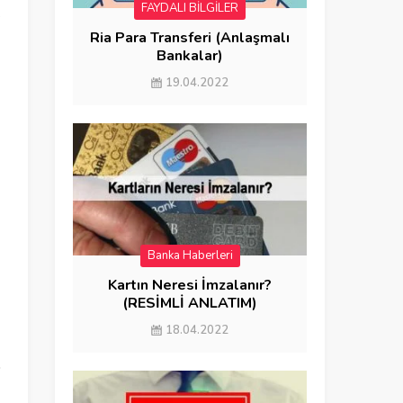
FAYDALI BİLGİLER
e
Ria Para Transferi (Anlaşmalı
Bankalar)
19.04.2022
Banka Haberleri
FAYDALI BİLGİLER
Kartın Neresi İmzalanır?
(RESİMLİ ANLATIM)
18.04.2022