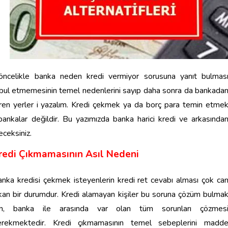
öncelikle banka neden kredi vermiyor sorusuna yanıt bulmas
kabul etmemesinin temel nedenlerini sayıp daha sonra da bankada
eren yerler i yazalım. Kredi çekmek ya da borç para temin etme
ankalar değildir. Bu yazımızda banka harici kredi ve arkasında
ceksiniz.
redi Çıkmamasının Asıl Nedeni
nka kredisi çekmek isteyenlerin kredi ret cevabı alması çok ca
kan bir durumdur. Kredi alamayan kişiler bu soruna çözüm bulma
çin, banka ile arasında var olan tüm sorunları çözmes
erekmektedir. Kredi çıkmamasının temel sebeplerini madd