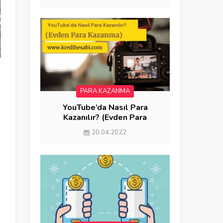
ı
n
PARA KAZANMA
k
YouTube’da Nasıl Para
n
Kazanılır? (Evden Para
Kazanma)
20.04.2022
n
k
i
e