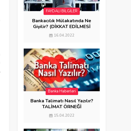
FAYDALI BİLGİLER
,
a
Bankacılık Mülakatında Ne
Giyilir? (DİKKAT EDİLMESİ
GEREKENLER)
16.04.2022
ı
i
l
p
.
Banka Haberleri
Banka Talimatı Nasıl Yazılır?
TALİMAT ÖRNEĞİ
15.04.2022