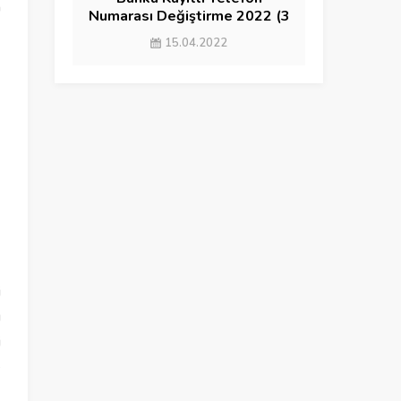
n
Numarası Değiştirme 2022 (3
YÖNTEM)
15.04.2022
i
u
i
e