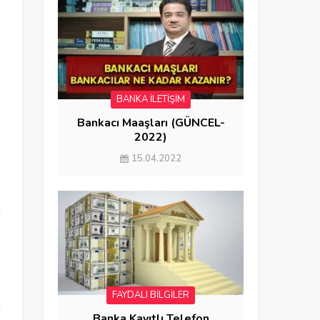
BANKA İLETİŞİM
Bankacı Maaşları (GÜNCEL-
2022)
15.04.2022
n
e
FAYDALI BİLGİLER
a
Banka Kayıtlı Telefon