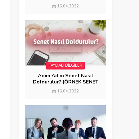
GÖNDERME)
16.04.2022
z
.
e
FAYDALI BİLGİLER
z
Adım Adım Senet Nasıl
Doldurulur? (ÖRNEK SENET
DOLDURMA)
16.04.2022
m
i