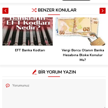
BENZER KONULAR
Vergi Borcu Olanın Banka
Banka ve Esnaf Kredileri
Hesabına Bloke Konulur
Ertelendi Mi? Coronavirüs
Mu?
ve Mücbir Sebep
BİR YORUM YAZIN