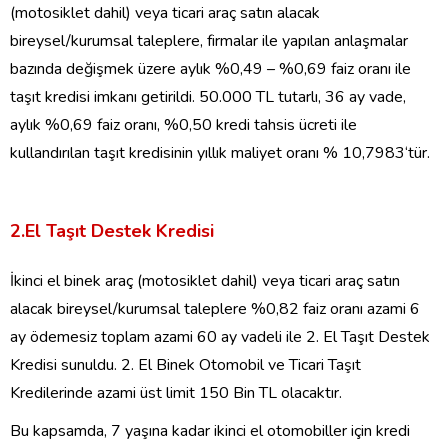
(motosiklet
dahil) veya
ticari araç satın alacak
bireysel/kurumsal
taleplere,
firmalar ile yapılan anlaşmalar
bazında değişmek üzere aylık %0,
49 –
%0,69 faiz oranı ile
taşıt kredisi imkanı
getirildi
.
50.000 TL tutarlı, 36 ay vade,
aylık %0,69 faiz oranı, %0,50 kredi tahsis ücreti ile
kullandırılan taşıt kredisinin yıllık maliyet oranı
% 10,7983
‘tür.
2.El Taşıt Destek Kredisi
İkinci el binek araç (motosiklet dahil) veya ticari araç satın
alacak bireysel/kurumsal
taleplere
%0,82 faiz oranı azami 6
ay ödemesiz toplam azami 60 ay vadeli ile 2. El Taşıt Destek
Kredisi
sunuldu.
2. El Binek Otomobil ve Ticari Taşıt
Kredilerinde azami üst limit 150 Bin TL olacaktır.
Bu kapsamda, 7 yaşına kadar ikinci el otomobiller için kredi