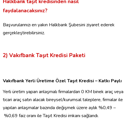
Halkbank taşıt kredisin
den nasıl
faydalanacaksınız?
Başvurularınızı en yakın Halkbank Şube
sini
ziyaret ederek
gerçekleştirebilirsiniz.
2)
Vakıfbank Taşıt Kredisi Paketi
Vakıfbank
Yerli Üretime Özel Taşıt Kredisi – Katkı Paylı
Yerli üretim yapan anlaşmalı
firmalardan
0 KM binek araç veya
ticari araç satın alacak bireysel/kurumsal
taleplere,
firmalar ile
yapılan anlaşmalar bazında değişmek üzere aylık %0,
49 –
%0,69 faiz oranı ile Taşıt Kredisi imkanı
sağlandı
.