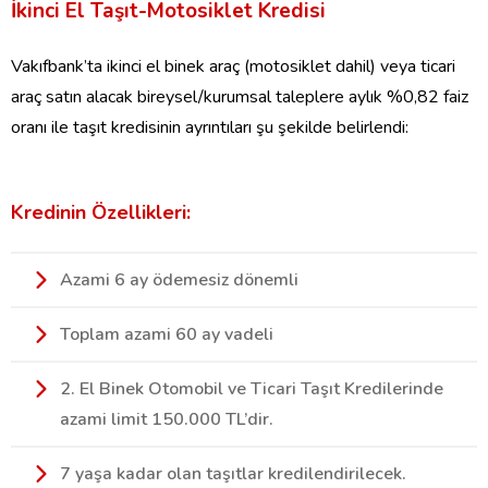
İkinci El Taşıt-Motosiklet Kredisi
Vakıf
b
ank’ta
i
kinci el binek araç (motosiklet dahil) veya ticari
araç satın alacak bireysel/kurumsal
taleplere
aylık %0,82 faiz
oranı ile taşıt kredisi
nin
ayrıntıları şu şekilde belirlendi:
Kredinin Özellikleri:
Azami 6 ay ödemesiz dönemli
Toplam azami 60 ay vadeli
2. El Binek Otomobil ve Ticari Taşıt Kredilerinde
azami limit 150.000 TL’dir.
7 yaşa kadar olan taşıtlar kredilendirilece
k.