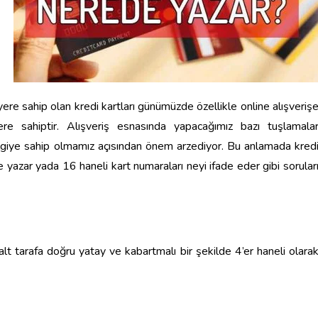
re sahip olan kredi kartları günümüzde özellikle online alışveriş
e sahiptir. Alışveriş esnasında yapacağımız bazı tuşlamala
ilgiye sahip olmamız açısından önem arzediyor. Bu anlamada kred
 yazar yada 16 haneli kart numaraları neyi ifade eder gibi sorular
 alt tarafa doğru yatay ve kabartmalı bir şekilde 4’er haneli olara