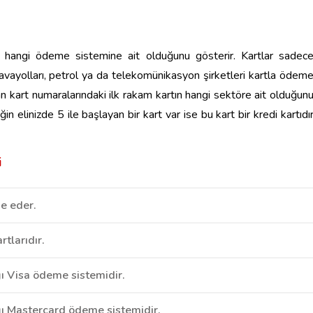
ın hangi ödeme sistemine ait olduğunu gösterir. Kartlar sadec
Havayolları, petrol ya da telekomünikasyon şirketleri kartla ödem
an kart numaralarındaki ilk rakam kartın hangi sektöre ait olduğun
in elinizde 5 ile başlayan bir kart var ise bu kart bir kredi kartıdı
i
de eder.
tlarıdır.
ğı Visa ödeme sistemidir.
ğı Mastercard ödeme sistemidir.