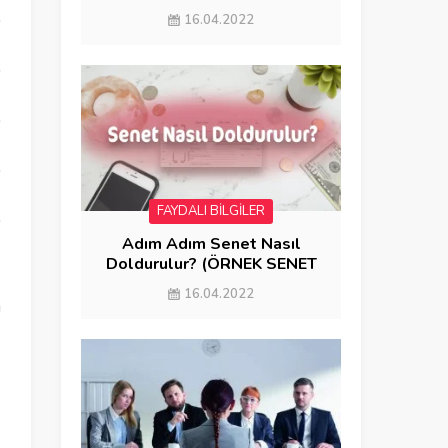
GÖNDERME)
16.04.2022
FAYDALI BİLGİLER
Adım Adım Senet Nasıl
Doldurulur? (ÖRNEK SENET
DOLDURMA)
16.04.2022
i
e
k