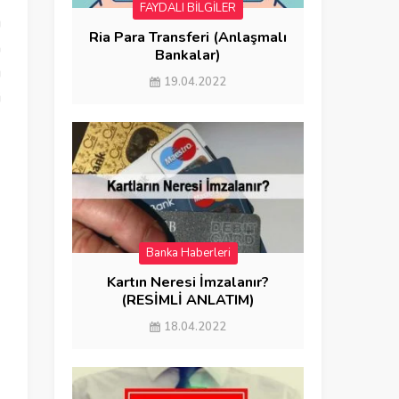
FAYDALI BİLGİLER
ı
Ria Para Transferi (Anlaşmalı
a
Bankalar)
u
19.04.2022
i
Banka Haberleri
FAYDALI BİLGİLER
Kartın Neresi İmzalanır?
(RESİMLİ ANLATIM)
18.04.2022