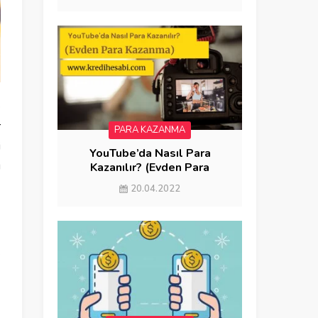
e
r
PARA KAZANMA
i
YouTube’da Nasıl Para
ı
Kazanılır? (Evden Para
Kazanma)
20.04.2022
k