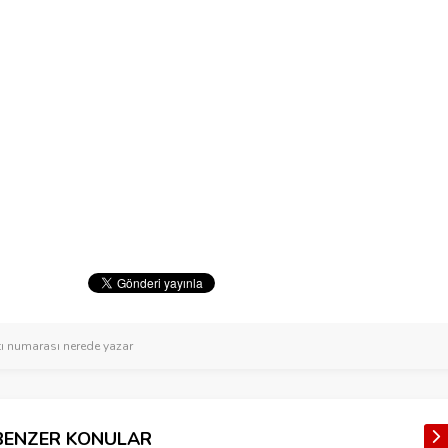
tı numarası nerede yazar
BENZER KONULAR