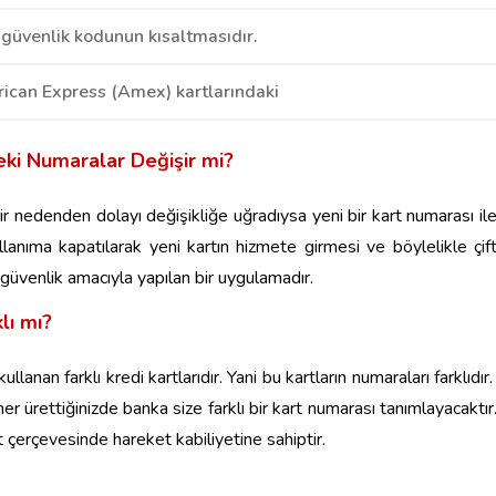
 güvenlik kodunun kısaltmasıdır.
rican Express (Amex) kartlarındaki
eki Numaralar Değişir mi?
ir nedenden dolayı değişikliğe uğradıysa yeni bir kart numarası il
lanıma kapatılarak yeni kartın hizmete girmesi ve böylelikle çif
 güvenlik amacıyla yapılan bir uygulamadır.
lı mı?
ullanan farklı kredi kartlarıdır. Yani bu kartların numaraları farklıdır
 her ürettiğinizde banka size farklı bir kart numarası tanımlayacaktır
t çerçevesinde hareket kabiliyetine sahiptir.