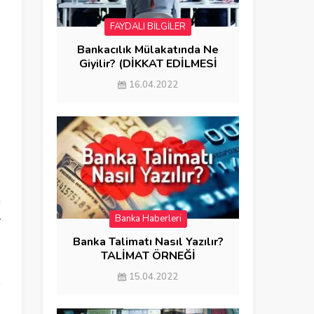
FAYDALI BİLGİLER
Bankacılık Mülakatında Ne
Giyilir? (DİKKAT EDİLMESİ
GEREKENLER)
16.04.2022
u
Banka Haberleri
r
Banka Talimatı Nasıl Yazılır?
TALİMAT ÖRNEĞİ
15.04.2022