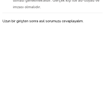
olması gerekmektedir. Gerçek kişi ise ad-soyad ve
imzası olmalıdır.
Uzun bir girişten sonra asıl sorumuzu cevaplayalım.