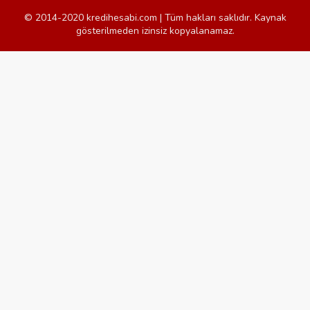
© 2014-2020 kredihesabi.com | Tüm hakları saklıdır. Kaynak
gösterilmeden izinsiz kopyalanamaz.