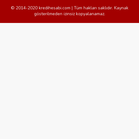
© 2014-2020 kredihesabi.com | Tüm hakları saklıdır. Kaynak
gösterilmeden izinsiz kopyalanamaz.